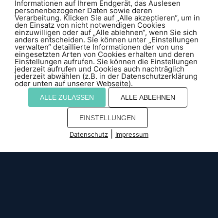
Informationen auf Ihrem Endgerät, das Auslesen
personenbezogener Daten sowie deren
Angebot anfordern
Verarbeitung. Klicken Sie auf „Alle akzeptieren“, um in
den Einsatz von nicht notwendigen Cookies
einzuwilligen oder auf „Alle ablehnen“, wenn Sie sich
Live-Cockpit ansehen
anders entscheiden. Sie können unter „Einstellungen
verwalten“ detaillierte Informationen der von uns
eingesetzten Arten von Cookies erhalten und deren
Einstellungen aufrufen. Sie können die Einstellungen
jederzeit aufrufen und Cookies auch nachträglich
jederzeit abwählen (z.B. in der Datenschutzerklärung
oder unten auf unserer Webseite).
220° Panorama
Zeitraffer
ALLE ZULASSEN
ALLE ABLEHNEN
Solar-autark
ohne Stromanschluss
Cloud-Lösung
mit stündlichen Updates
EINSTELLUNGEN
DSGVO-konform
mit KI-Technologie
|
Datenschutz
Impressum
Cookies
500
+
BAUPROJEKTE