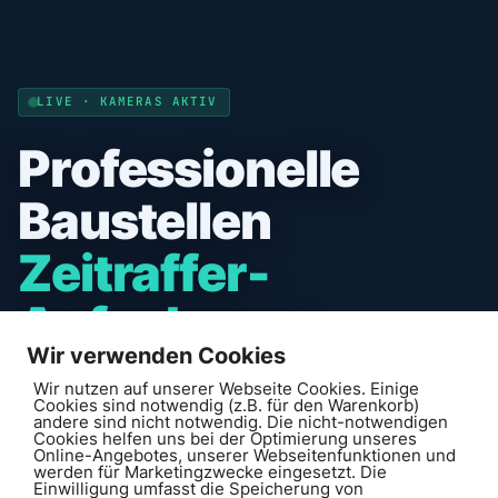
LIVE · KAMERAS AKTIV
Professionelle
Baustellen
Zeitraffer-
Aufnahmen.
Wir verwenden Cookies
Ihr Premium-Dienstleister von der Konzeption bis zur
Wir nutzen auf unserer Webseite Cookies. Einige
Cookies sind notwendig (z.B. für den Warenkorb)
Nachbearbeitung. 220° Panorama, Solar-autark, Cloud-
andere sind nicht notwendig. Die nicht-notwendigen
Cookies helfen uns bei der Optimierung unseres
Anbindung mit stündlichen Updates.
Online-Angebotes, unserer Webseitenfunktionen und
werden für Marketingzwecke eingesetzt. Die
Einwilligung umfasst die Speicherung von