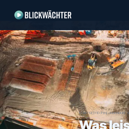
STARTSEITE
›
FAQ
›
HARDWARE 
Was leis