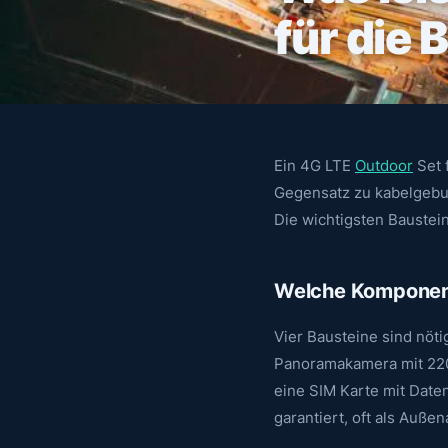
für die
Ein 4G LTE
Outdoor
Set 
Gegensatz zu kabelgebun
Die wichtigsten Baustein
Welche Komponent
Vier Bausteine sind nöti
Panoramakamera mit 220°
eine SIM Karte mit Date
garantiert, oft als Auße