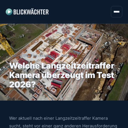
STARTSEITE
›
FAQ
›
HARDWARE & MARKEN
Welche Langzeitzeitraffer
Kamera überzeugt im Test
2026?
Wer aktuell nach einer Langzeitzeitraffer Kamera
sucht, steht vor einer ganz anderen Herausforderung