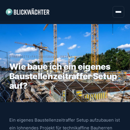
STARTSEITE
›
FAQ
›
HAUSBAU & PRIVAT
Wie baue ich ein eigenes
Baustellenzeitraffer Setup
auf?
Ein eigenes Baustellenzeitraffer Setup aufzubauen ist
ein lohnendes Projekt für technikaffine Bauherren