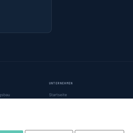
UNTERNEHMEN
gsbau
Startseite
FAQ
Kontakt
tion
Impressum
Datenschutz