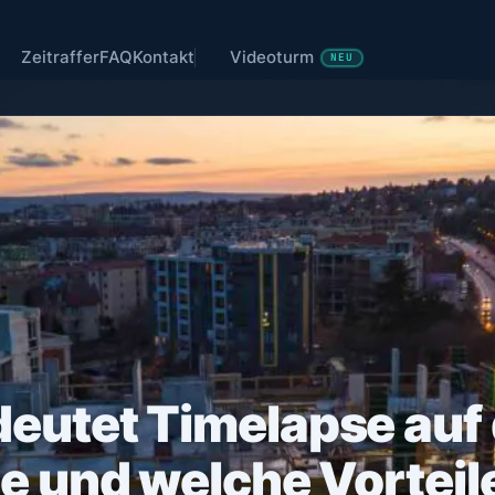
Zeitraffer
FAQ
Kontakt
Videoturm
NEU
eutet Timelapse auf 
e und welche Vorteil