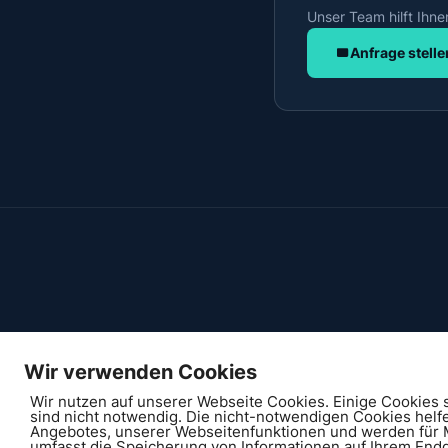
Unser Team hilft Ihne
Anfrage stelle
Professionelle Baustellen-Zeitraffer
Deutschlandweit. Vom ersten Spatenstich
Wir verwenden Cookies
bis zur Schlüsselübergabe.
Wir nutzen auf unserer Webseite Cookies. Einige Cookies 
sind nicht notwendig. Die nicht-notwendigen Cookies helf
Angebotes, unserer Webseitenfunktionen und werden für M
umfasst die Speicherung von Informationen auf Ihrem En