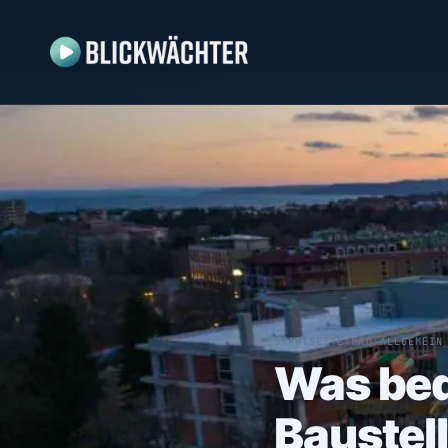
STARTSEITE
›
FAQ
›
ALLGEMEIN
Was bed
Baustell