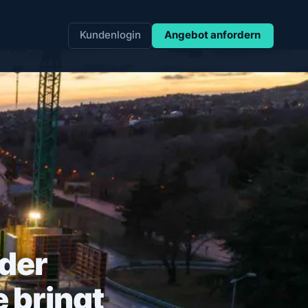
Kundenlogin
Angebot anfordern
der
e bringt