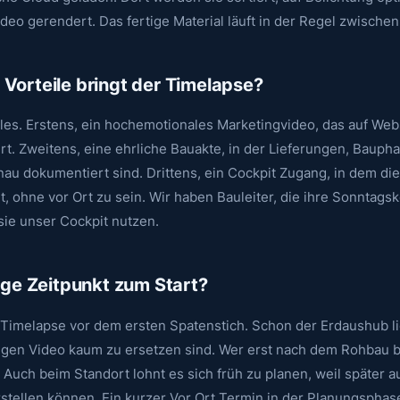
deo gerendert. Das fertige Material läuft in der Regel zwisch
Vorteile bringt der Timelapse?
lles. Erstens, ein hochemotionales Marketingvideo, das auf Web
ert. Zweitens, eine ehrliche Bauakte, in der Lieferungen, Bauph
nau dokumentiert sind. Drittens, ein Cockpit Zugang, in dem di
t, ohne vor Ort zu sein. Wir haben Bauleiter, die ihre Sonntags
 sie unser Cockpit nutzen.
tige Zeitpunkt zum Start?
r Timelapse vor dem ersten Spatenstich. Schon der Erdaushub li
rtigen Video kaum zu ersetzen sind. Wer erst nach dem Rohbau b
Auch beim Standort lohnt es sich früh zu planen, weil später a
stellen können. Ein kurzer Vor Ort Termin in der Planungsphas