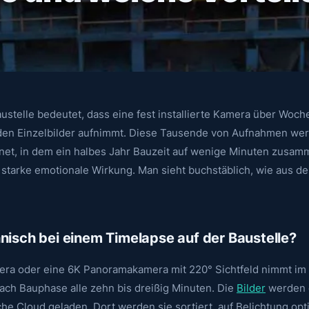
austelle bedeutet, dass eine fest installierte Kamera über Wo
den Einzelbilder aufnimmt. Diese Tausende von Aufnahmen wer
t, in dem ein halbes Jahr Bauzeit auf wenige Minuten zusam
ne starke emotionale Wirkung. Man sieht buchstäblich, wie aus 
nisch bei einem Timelapse auf der Baustelle?
era oder eine 6K Panoramakamera mit 220° Sichtfeld nimmt im 
 nach Bauphase alle zehn bis dreißig Minuten. Die
Bilder
werden d
he Cloud geladen. Dort werden sie sortiert, auf Belichtung opt