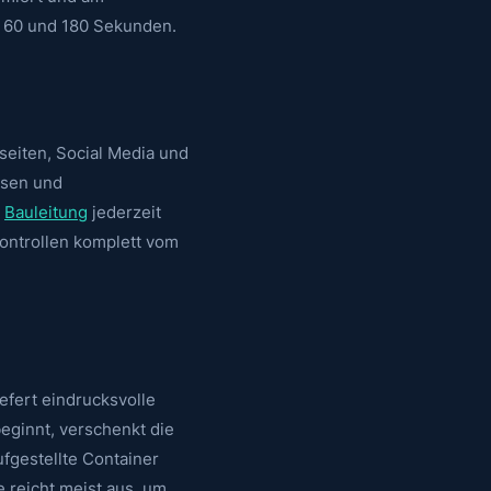
en 60 und 180 Sekunden.
seiten, Social Media und
asen und
e
Bauleitung
jederzeit
kontrollen komplett vom
efert eindrucksvolle
eginnt, verschenkt die
ufgestellte Container
e reicht meist aus, um