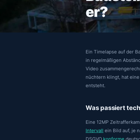
er?
Ein Timelapse auf der B
in regelmäßigen Abstän
Video zusammengerechne
nüchtern klingt, hat ei
entsteht.
Was passiert tech
Eine 12MP Zeitrafferkam
Intervall
ein Bild auf, je
DSGVO
konforme
deutsc