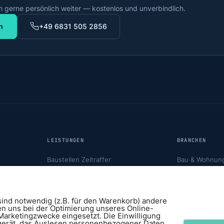
n gerne persönlich weiter — kostenlos und unverbindlich.
n
+49 6831 505 2856
LEISTUNGEN
BRANCHEN
Baustellen Zeitraffer
Bau & Wohnun
220° Panorama
Infrastruktur
Live-Cockpit
Energie
Baudokumentation
Telekommunika
sind notwendig (z.B. für den Warenkorb) andere
en uns bei der Optimierung unseres Online-
Solar-Autark System
arketingzwecke eingesetzt. Die Einwilligung
dgerät, das Auslesen personenbezogener Daten